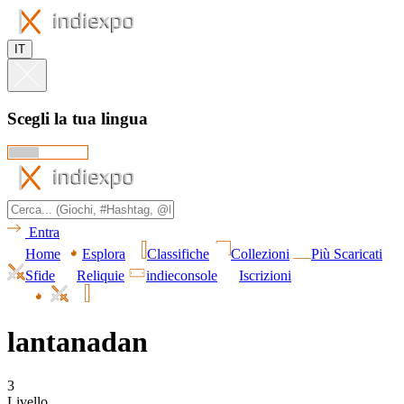
IT
Scegli la tua lingua
Entra
Home
Esplora
Classifiche
Collezioni
Più Scaricati
Sfide
Reliquie
indieconsole
Iscrizioni
lantanadan
3
Livello