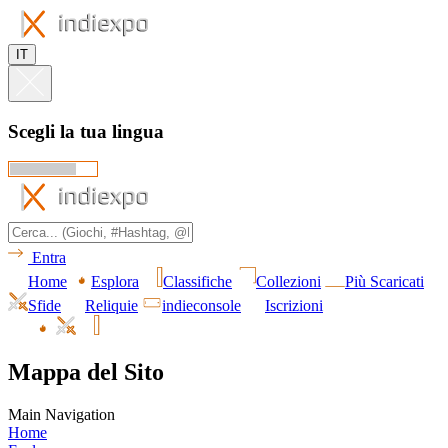
IT
Scegli la tua lingua
Entra
Home
Esplora
Classifiche
Collezioni
Più Scaricati
Sfide
Reliquie
indieconsole
Iscrizioni
Mappa del Sito
Main Navigation
Home