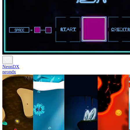
NeonDX
neondx