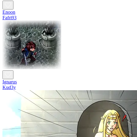
Enoon
Fafri93
Ignarus
Kud3y