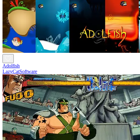
Adolfish
LazyCatSoftware