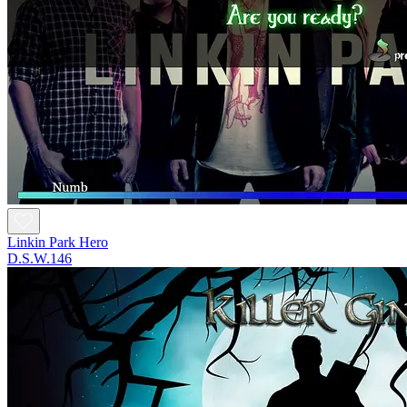
Linkin Park Hero
D.S.W.146