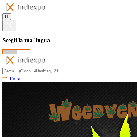
IT
Scegli la tua lingua
Entra