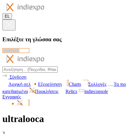
EL
Επιλέξτε τη γλώσσα σας
Σύνδεση
Αρχική σελ
Εξερεύνηση
Charts
Συλλογές
Τα πιο
κατεβασμένα
Προκλήσεις
Relics
indieconsole
Εγγραφές
ultralooca
3