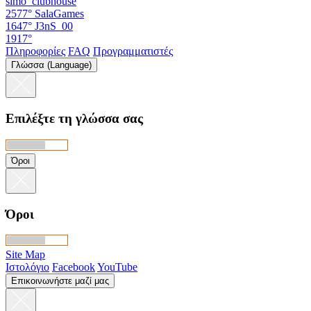
simo_clubhouse
2577°
SalaGames
1647°
J3nS_00
1917°
Πληροφορίες
FAQ
Προγραμματιστές
Γλώσσα (Language)
Επιλέξτε τη γλώσσα σας
Όροι
Όροι
Site Map
Ιστολόγιο
Facebook
YouTube
Επικοινωνήστε μαζί μας