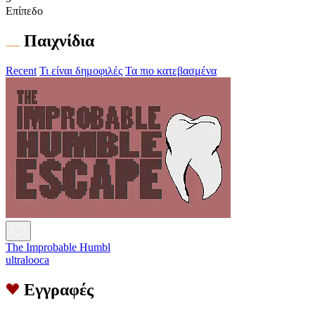
Επίπεδο
Παιχνίδια
Recent
Τι είναι δημοφιλές
Τα πιο κατεβασμένα
The Improbable Humbl
ultralooca
Εγγραφές