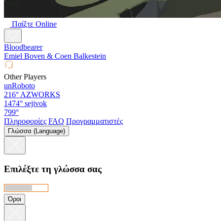
Παίξτε Online
Bloodbearer
Emiel Boven & Coen Balkestein
Other Players
unRoboto
216°
AZWORKS
1474°
sejivok
799°
Πληροφορίες
FAQ
Προγραμματιστές
Γλώσσα (Language)
Επιλέξτε τη γλώσσα σας
Όροι