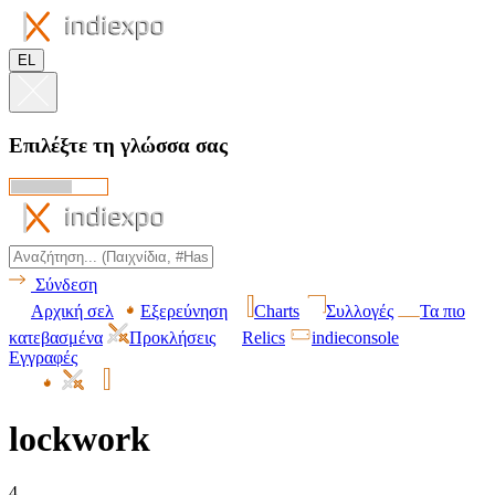
EL
Επιλέξτε τη γλώσσα σας
Σύνδεση
Αρχική σελ
Εξερεύνηση
Charts
Συλλογές
Τα πιο
κατεβασμένα
Προκλήσεις
Relics
indieconsole
Εγγραφές
lockwork
4