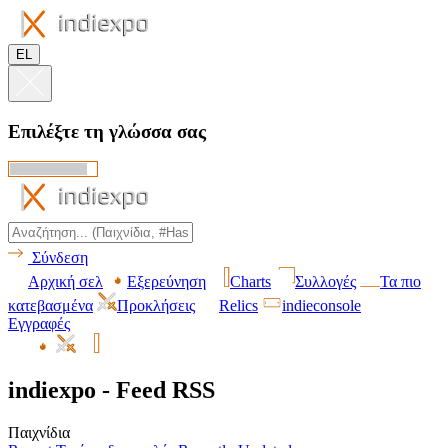
EL
Επιλέξτε τη γλώσσα σας
Σύνδεση
Αρχική σελ
Εξερεύνηση
Charts
Συλλογές
Τα πιο
κατεβασμένα
Προκλήσεις
Relics
indieconsole
Εγγραφές
indiexpo - Feed RSS
Παιχνίδια