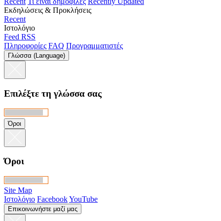
Recent
Τι είναι δημοφιλές
Recently Updated
Εκδηλώσεις & Προκλήσεις
Recent
Ιστολόγιο
Feed RSS
Πληροφορίες
FAQ
Προγραμματιστές
Γλώσσα (Language)
Επιλέξτε τη γλώσσα σας
Όροι
Όροι
Site Map
Ιστολόγιο
Facebook
YouTube
Επικοινωνήστε μαζί μας