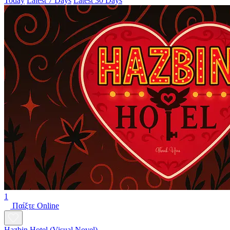
Today
Latest 7 Days
Latest 30 Days
1
Παίξτε Online
Hazbin Hotel (Visual Novel)