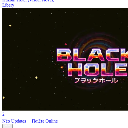
Libery
2
Νέο
Updates
Παίξτε Online