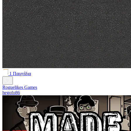
1 Παιχνίδια
Roguelikes Games
hegofo86