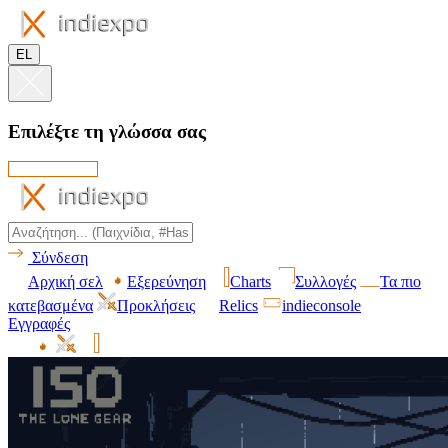
EL
Επιλέξτε τη γλώσσα σας
Σύνδεση
Αρχική σελ
Εξερεύνηση
Charts
Συλλογές
Τα πιο
κατεβασμένα
Προκλήσεις
Relics
indieconsole
Εγγραφές