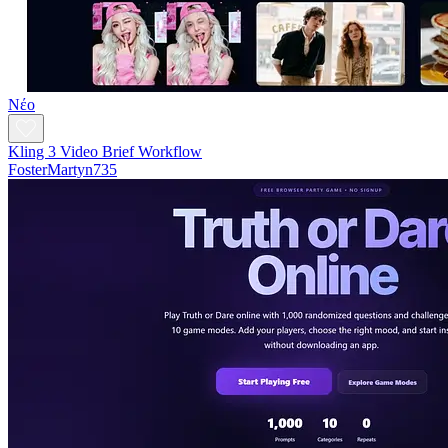
Νέο
Kling 3 Video Brief Workflow
FosterMartyn735