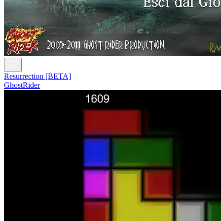
Resurrection [BETA]
GhostRider