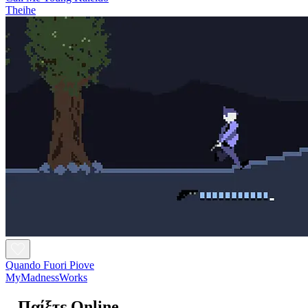
Theihe
Quando Fuori Piove
MyMadnessWorks
Παίξτε Online