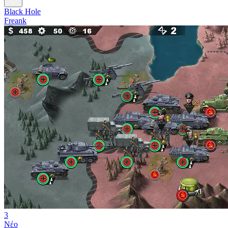
Black Hole
Freank
3
Νέο