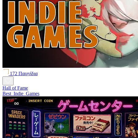
172 Παιχνίδια
Hall of Fame
Best_Indie_Games