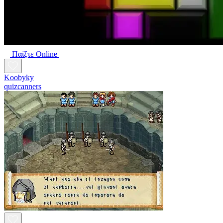
Παίξτε Online
Koobyky
quizcanners