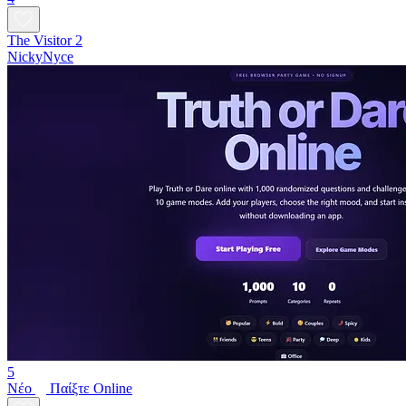
The Visitor 2
NickyNyce
5
Νέο
Παίξτε Online