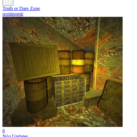
Truth or Dare Zone
nomipomii
6
Νέο
Updates