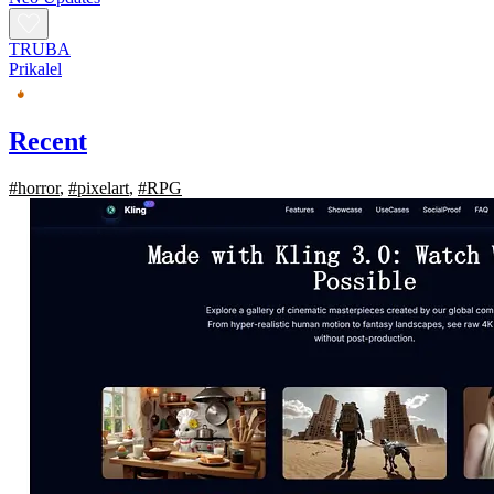
TRUBA
Prikalel
Recent
#horror
,
#pixelart
,
#RPG