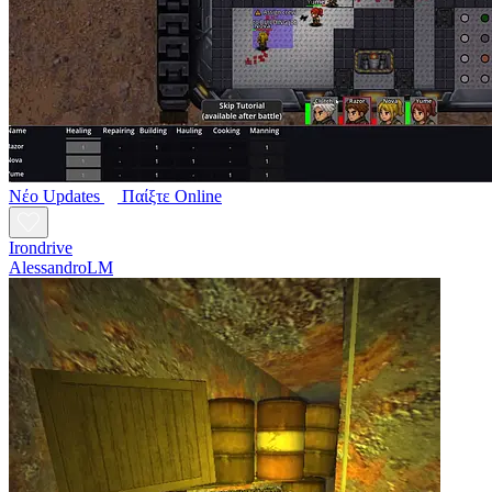
Νέο
Updates
Παίξτε Online
Irondrive
AlessandroLM