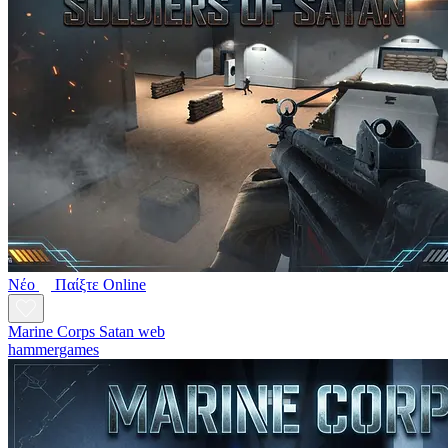
Νέο
Παίξτε Online
Marine Corps Satan web
hammergames