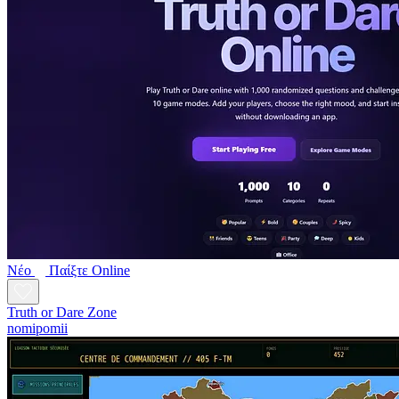
Νέο
Παίξτε Online
Truth or Dare Zone
nomipomii