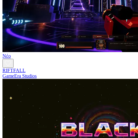
Νέο
RIFTFALL
GameEra Studios