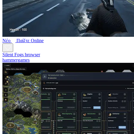
Νέο
Παίξτε Online
Silent Fogs browser
hammergames