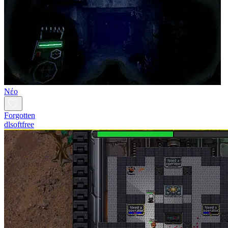
Νέο
Forgotten
dlsoftfree