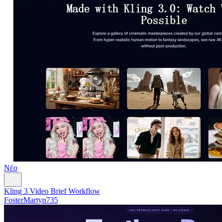
Νέο
Kling 3 Video Brief Workflow
FosterMartyn735