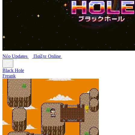
Νέο
Updates
Παίξτε Online
Black Hole
Freank