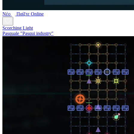
Νέο
Παίξτε Online
Scorching Light
Pasquale "Pasqui industry"