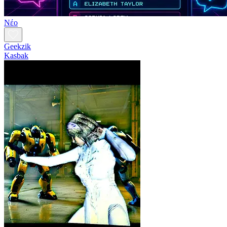
Νέο
Geekzik
Kasbak