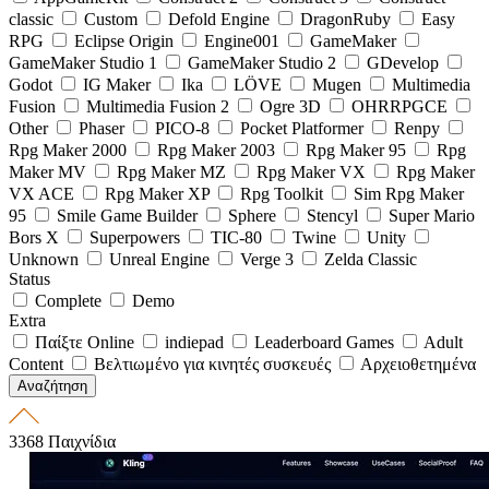
classic
Custom
Defold Engine
DragonRuby
Easy
RPG
Eclipse Origin
Engine001
GameMaker
GameMaker Studio 1
GameMaker Studio 2
GDevelop
Godot
IG Maker
Ika
LÖVE
Mugen
Multimedia
Fusion
Multimedia Fusion 2
Ogre 3D
OHRRPGCE
Other
Phaser
PICO-8
Pocket Platformer
Renpy
Rpg Maker 2000
Rpg Maker 2003
Rpg Maker 95
Rpg
Maker MV
Rpg Maker MZ
Rpg Maker VX
Rpg Maker
VX ACE
Rpg Maker XP
Rpg Toolkit
Sim Rpg Maker
95
Smile Game Builder
Sphere
Stencyl
Super Mario
Bors X
Superpowers
TIC-80
Twine
Unity
Unknown
Unreal Engine
Verge 3
Zelda Classic
Status
Complete
Demo
Extra
Παίξτε Online
indiepad
Leaderboard Games
Adult
Content
Βελτιωμένο για κινητές συσκευές
Αρχειοθετημένα
3368 Παιχνίδια