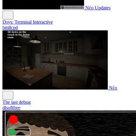
Νέο
Updates
Dsys: Terminal Interactive
bmllcpd
Νέο
The last debug
dlsoftfree