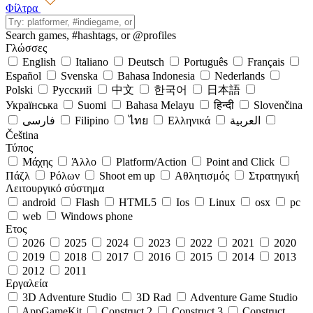
Φίλτρα
Search games,
#hashtags
, or
@profiles
Γλώσσες
English
Italiano
Deutsch
Português
Français
Español
Svenska
Bahasa Indonesia
Nederlands
Polski
Русский
中文
한국어
日本語
Українська
Suomi
Bahasa Melayu
हिन्दी
Slovenčina
فارسی
Filipino
ไทย
Ελληνικά
العربية
Čeština
Τύπος
Μάχης
Άλλο
Platform/Action
Point and Click
Πάζλ
Ρόλων
Shoot em up
Αθλητισμός
Στρατηγική
Λειτουργικό σύστημα
android
Flash
HTML5
Ios
Linux
osx
pc
web
Windows phone
Ετος
2026
2025
2024
2023
2022
2021
2020
2019
2018
2017
2016
2015
2014
2013
2012
2011
Εργαλεία
3D Adventure Studio
3D Rad
Adventure Game Studio
AppGameKit
Construct 2
Construct 3
Construct