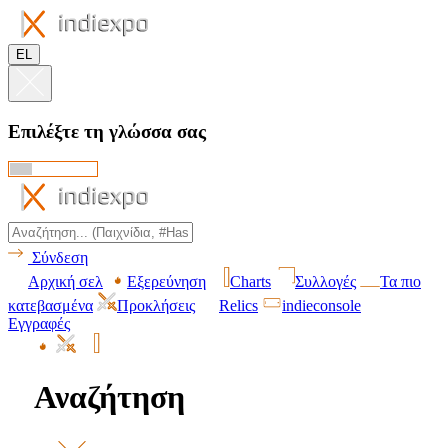
EL
Επιλέξτε τη γλώσσα σας
Σύνδεση
Αρχική σελ
Εξερεύνηση
Charts
Συλλογές
Τα πιο
κατεβασμένα
Προκλήσεις
Relics
indieconsole
Εγγραφές
Αναζήτηση