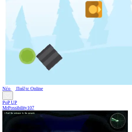
Νέο
Παίξτε Online
PoP UP
MrPossibility107