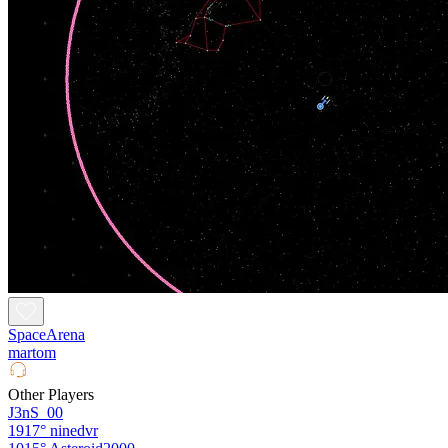
SpaceArena
martom
Other Players
J3nS_00
1917°
ninedvr