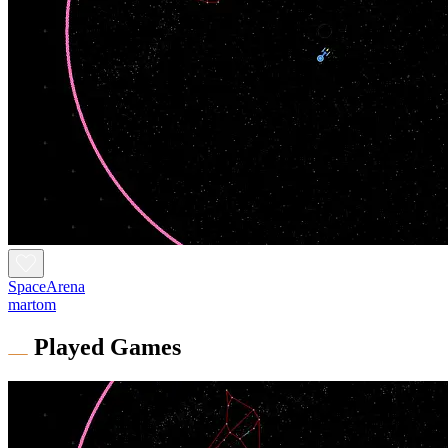
SpaceArena
martom
Played Games