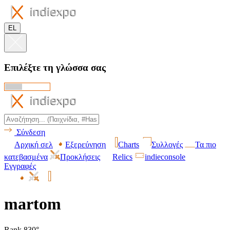
EL
Επιλέξτε τη γλώσσα σας
Σύνδεση
Αρχική σελ
Εξερεύνηση
Charts
Συλλογές
Τα πιο
κατεβασμένα
Προκλήσεις
Relics
indieconsole
Εγγραφές
martom
Rank 830°