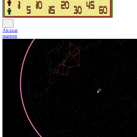
Alcaxar
martom