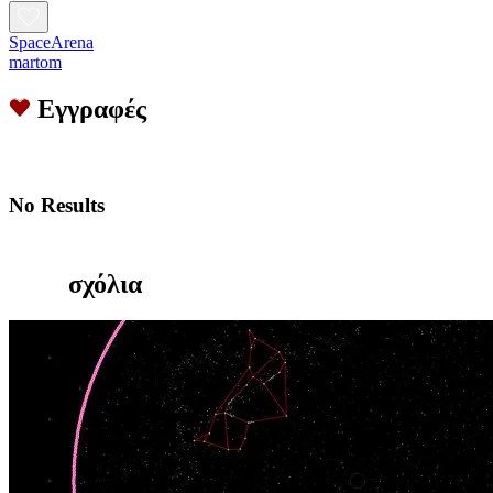
SpaceArena
martom
Εγγραφές
No Results
σχόλια