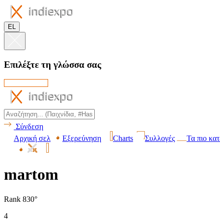
EL
Επιλέξτε τη γλώσσα σας
Σύνδεση
Αρχική σελ
Εξερεύνηση
Charts
Συλλογές
Τα πιο κα
martom
Rank 830°
4