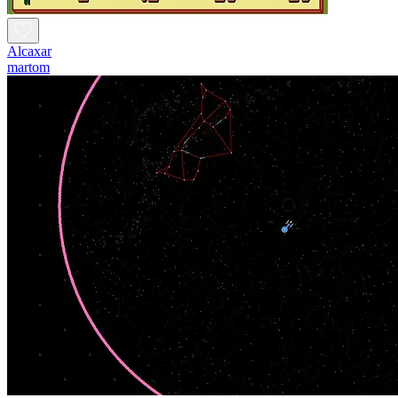
Alcaxar
martom