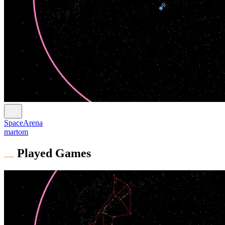
SpaceArena
martom
Played Games