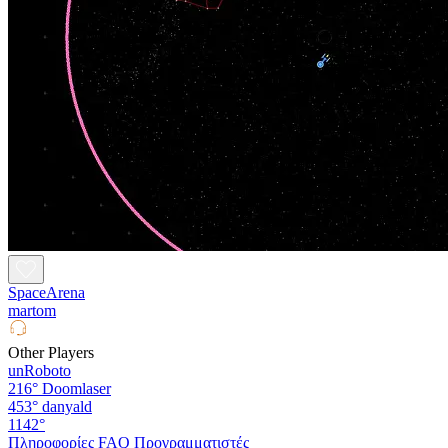
SpaceArena
martom
Other Players
unRoboto
216°
Doomlaser
453°
danyald
1142°
Πληροφορίες
FAQ
Προγραμματιστές