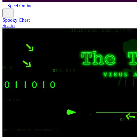
Speel Online
Spooky Chest
Scario