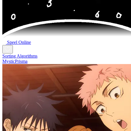
Speel Online
Sorting Algorithms
MysticPrisma