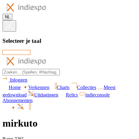
NL
Selecteer je taal
Inloggen
Home
Verkennen
Charts
Collecties
Meest
gedownload
Uitdagingen
Relics
indieconsole
Abonnementen
mirkuto
Rang 226°