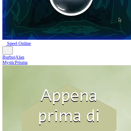
Speel Online
BurbujAlan
MysticPrisma