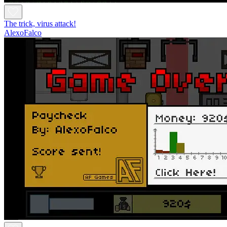
The trick, virus attack!
AlexoFalco