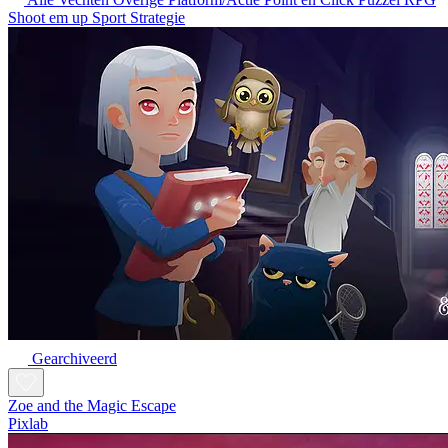
Shoot em up
Sport
Strategie
Gearchiveerd
Zoe and the Magic Escape
Pixlab