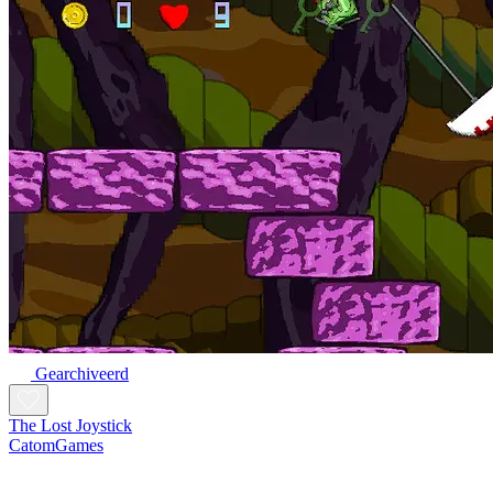
Gearchiveerd
The Lost Joystick
CatomGames