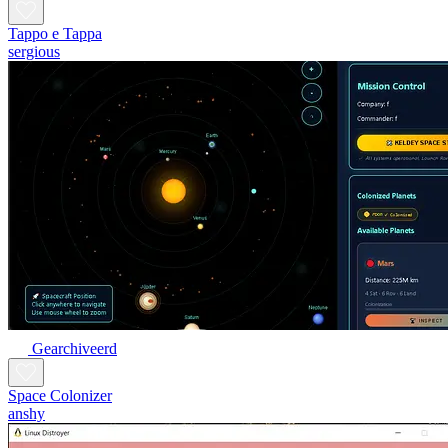
Tappo e Tappa
sergious
Gearchiveerd
Space Colonizer
anshy