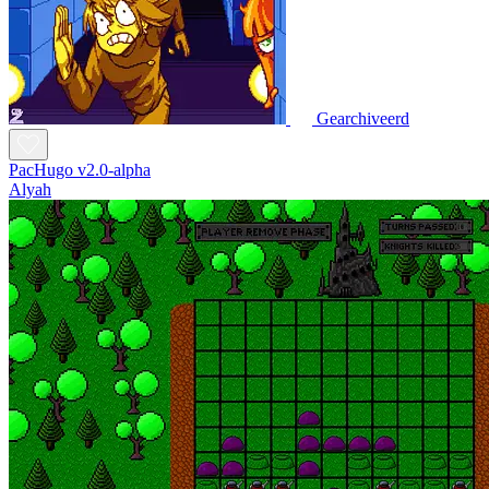
Gearchiveerd
PacHugo v2.0-alpha
Alyah