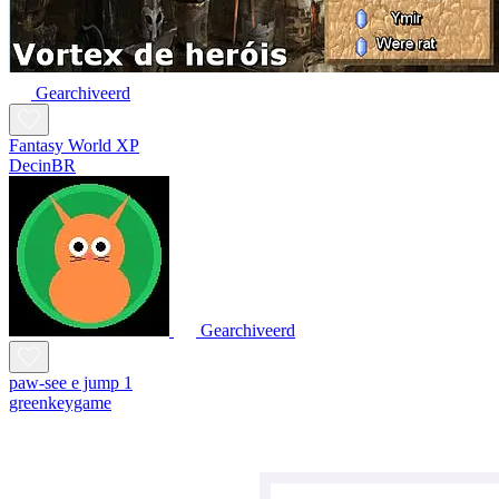
Gearchiveerd
Fantasy World XP
DecinBR
Gearchiveerd
paw-see e jump 1
greenkeygame