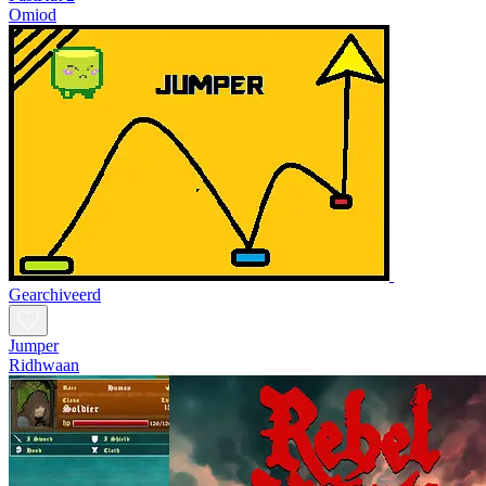
Omiod
Gearchiveerd
Jumper
Ridhwaan