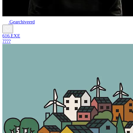
Gearchiveerd
616.EXE
????