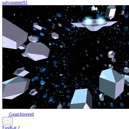
salvogamer91
Gearchiveerd
FastKat 2