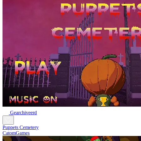
Gearchiveerd
Puppets Cemetery
CatomGames