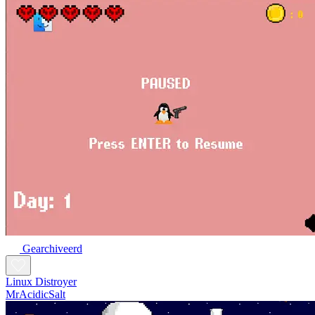
Gearchiveerd
Linux Distroyer
MrAcidicSalt