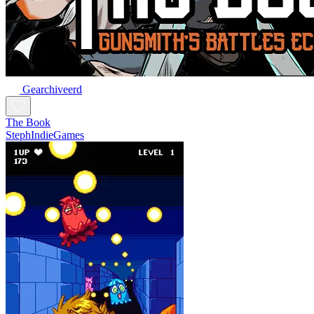
Gearchiveerd
The Book
StephIndieGames