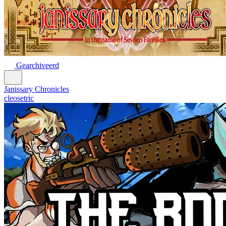
Gearchiveerd
Janissary Chronicles
cleosetric