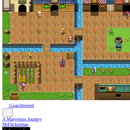
Gearchiveerd
A Marvelous Journey
MrFlickerman