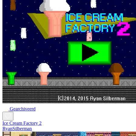
Gearchiveerd
Ice Cream Factory 2
RyanSilberman