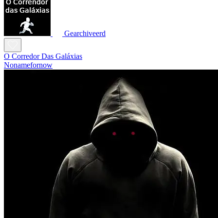
Gearchiveerd
O Corredor Das Galáxias
Nonamefornow