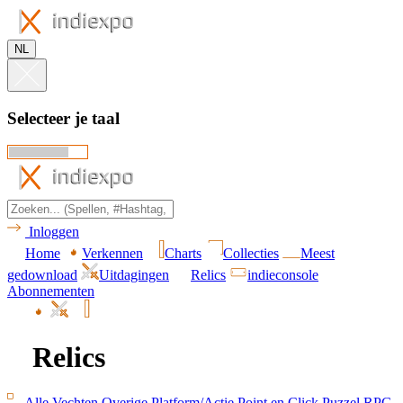
NL
Selecteer je taal
Inloggen
Home
Verkennen
Charts
Collecties
Meest
gedownload
Uitdagingen
Relics
indieconsole
Abonnementen
Relics
Alle
Vechten
Overige
Platform/Actie
Point en Click
Puzzel
RPG