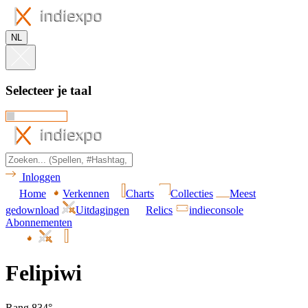
NL
Selecteer je taal
Inloggen
Home
Verkennen
Charts
Collecties
Meest
gedownload
Uitdagingen
Relics
indieconsole
Abonnementen
Felipiwi
Rang 834°