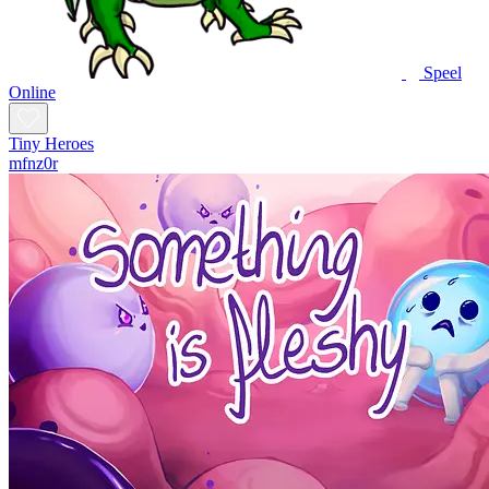
Speel
Online
Tiny Heroes
mfnz0r