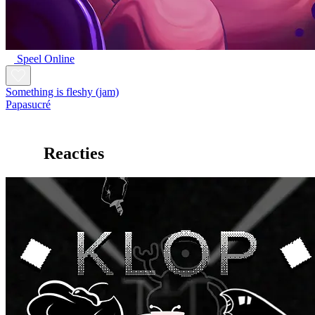
Speel Online
Something is fleshy (jam)
Papasucré
Reacties