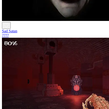
Sad Satan
????