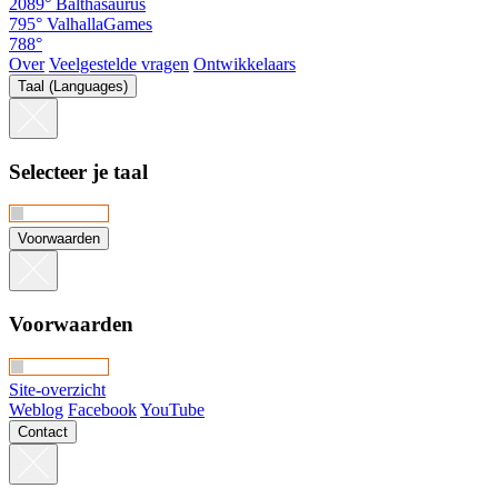
2089°
Balthasaurus
795°
ValhallaGames
788°
Over
Veelgestelde vragen
Ontwikkelaars
Taal (Languages)
Selecteer je taal
Voorwaarden
Voorwaarden
Site-overzicht
Weblog
Facebook
YouTube
Contact