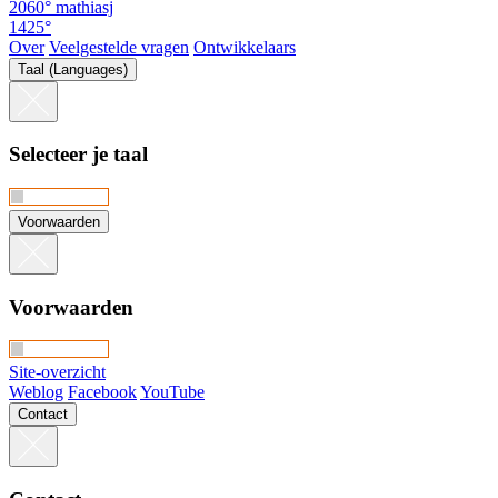
2060°
mathiasj
1425°
Over
Veelgestelde vragen
Ontwikkelaars
Taal (Languages)
Selecteer je taal
Voorwaarden
Voorwaarden
Site-overzicht
Weblog
Facebook
YouTube
Contact