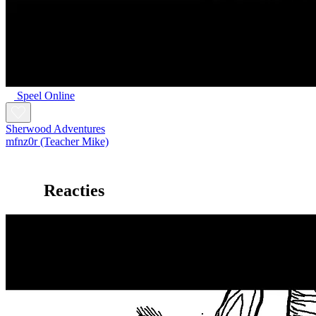
Speel Online
Sherwood Adventures
mfnz0r (Teacher Mike)
Reacties