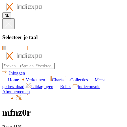
NL
Selecteer je taal
Inloggen
Home
Verkennen
Charts
Collecties
Meest
gedownload
Uitdagingen
Relics
indieconsole
Abonnementen
mfnz0r
Rang 418°