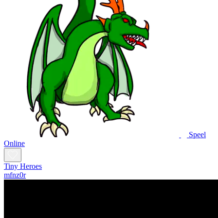
Speel
Online
Tiny Heroes
mfnz0r