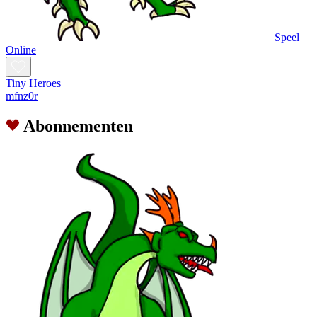
Speel
Online
Tiny Heroes
mfnz0r
Abonnementen