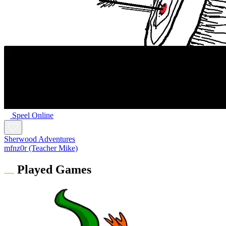
Speel Online
Sherwood Adventures
mfnz0r (Teacher Mike)
Played Games