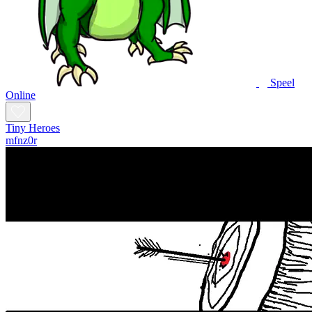
Speel
Online
Tiny Heroes
mfnz0r