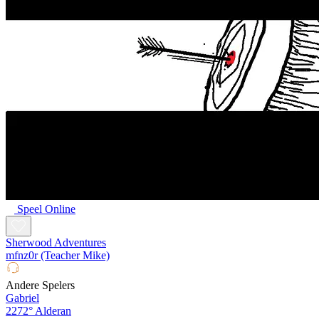
Speel Online
Sherwood Adventures
mfnz0r (Teacher Mike)
Andere Spelers
Gabriel
2272°
Alderan