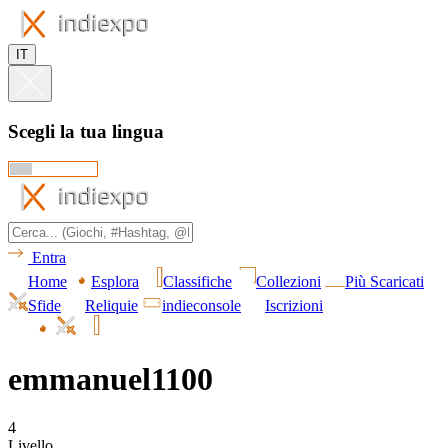
IT
Scegli la tua lingua
Entra
Home
Esplora
Classifiche
Collezioni
Più Scaricati
Sfide
Reliquie
indieconsole
Iscrizioni
emmanuel1100
4
Livello