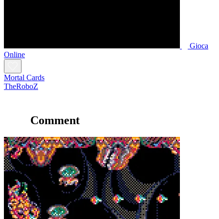
Gioca
Online
Mortal Cards
TheRoboZ
Comment