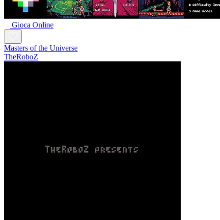
Gioca Online
Masters of the Universe
TheRoboZ