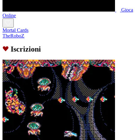
Gioca
Online
Mortal Cards
TheRoboZ
Iscrizioni