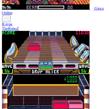
Gioca
Online
R-type
TheRoboZ