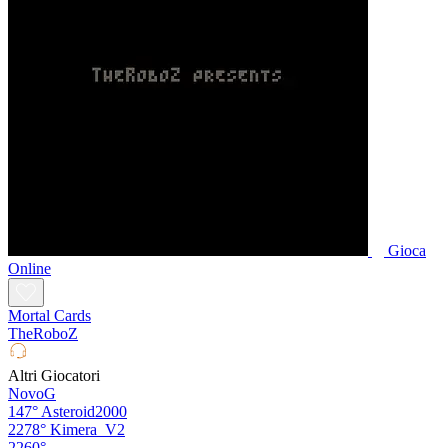
Gioca
Online
Mortal Cards
TheRoboZ
Altri Giocatori
NovoG
147°
Asteroid2000
2278°
Kimera_V2
2260°