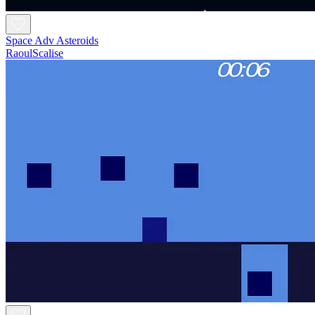
Space Adv Asteroids
RaoulScalise