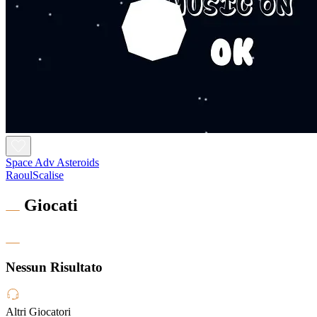
Space Adv Asteroids
RaoulScalise
Giocati
Nessun Risultato
Altri Giocatori