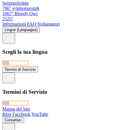
SerpensSolida
796°
sylphoniavgph
1067°
Bloody Owl
2525°
Informazioni
FAQ
Sviluppatori
Lingue (Languages)
Scegli la tua lingua
Termini di Servizio
Termini di Servizio
Mappa del Sito
Blog
Facebook
YouTube
Contattaci