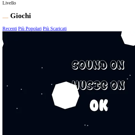
Livello
Giochi
Recenti
Più Popolari
Più Scaricati