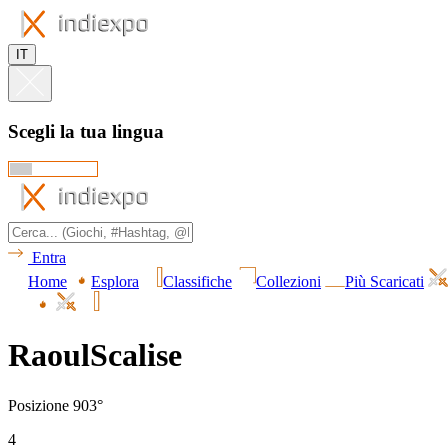
IT
Scegli la tua lingua
Entra
Home
Esplora
Classifiche
Collezioni
Più Scaricati
RaoulScalise
Posizione 903°
4