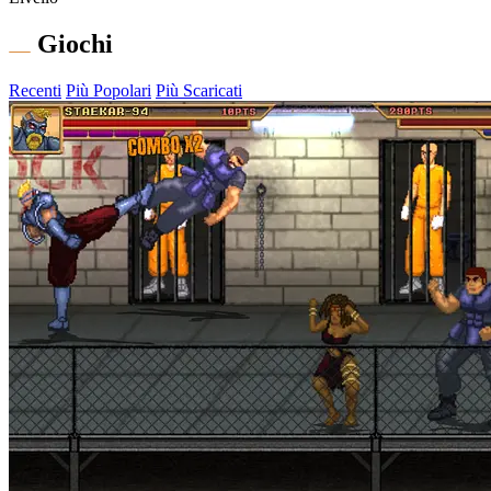
Giochi
Recenti
Più Popolari
Più Scaricati