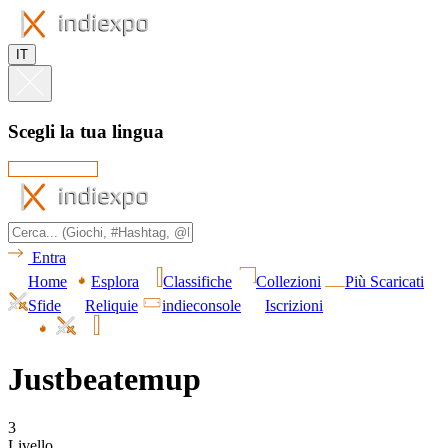
IT
Scegli la tua lingua
Entra
Home
Esplora
Classifiche
Collezioni
Più Scaricati
Sfide
Reliquie
indieconsole
Iscrizioni
Justbeatemup
3
Livello