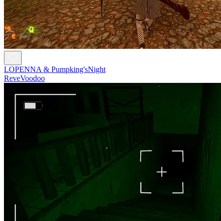
LOPENNA & Pumpking'sNight
ReveVoodoo