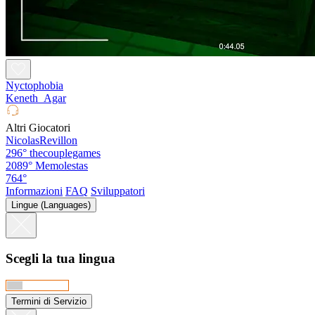
Nyctophobia
Keneth_Agar
Altri Giocatori
NicolasRevillon
296°
thecouplegames
2089°
Memolestas
764°
Informazioni
FAQ
Sviluppatori
Lingue (Languages)
Scegli la tua lingua
Termini di Servizio