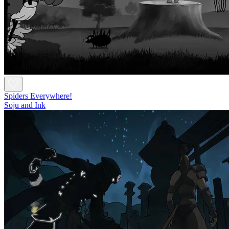
Spiders Everywhere!
Soju and Ink