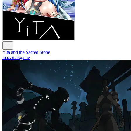
Yita and the Sacred Stone
mazzutakgame