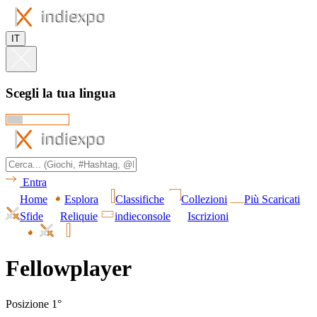
IT
Scegli la tua lingua
Entra
Home
Esplora
Classifiche
Collezioni
Più Scaricati
Sfide
Reliquie
indieconsole
Iscrizioni
Fellowplayer
Posizione 1°