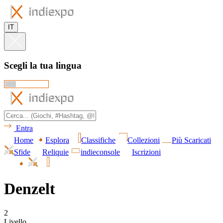
IT
Scegli la tua lingua
Entra
Home
Esplora
Classifiche
Collezioni
Più Scaricati
Sfide
Reliquie
indieconsole
Iscrizioni
Denzelt
2
Livello