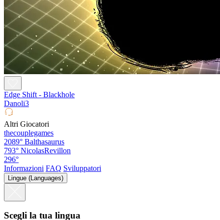
Edge Shift - Blackhole
Danoli3
Altri Giocatori
thecouplegames
2089°
Balthasaurus
793°
NicolasRevillon
296°
Informazioni
FAQ
Sviluppatori
Lingue (Languages)
Scegli la tua lingua