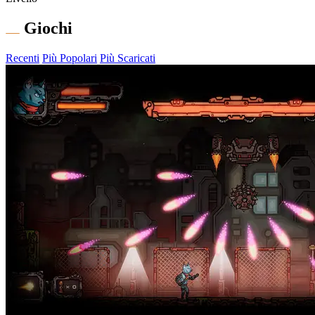
Giochi
Recenti
Più Popolari
Più Scaricati