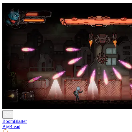
BoomBlaster
BigBread