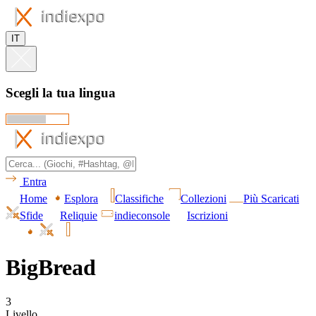
IT
Scegli la tua lingua
Entra
Home
Esplora
Classifiche
Collezioni
Più Scaricati
Sfide
Reliquie
indieconsole
Iscrizioni
BigBread
3
Livello