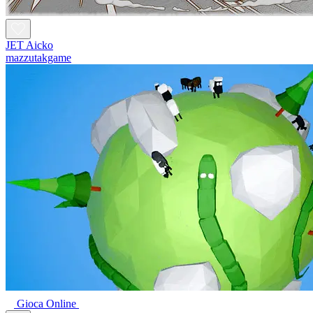
JET Aicko
mazzutakgame
Gioca Online