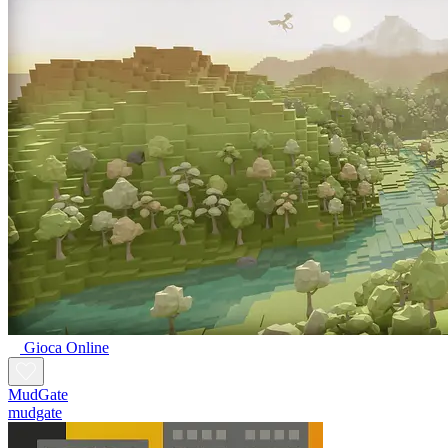
Gioca Online
MudGate
mudgate