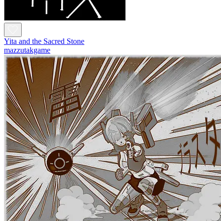
Yita and the Sacred Stone
mazzutakgame