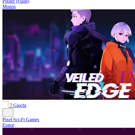
Pixner (Flash)
Monos
7 Giochi
Pixel Sci-Fi Games
Eugor