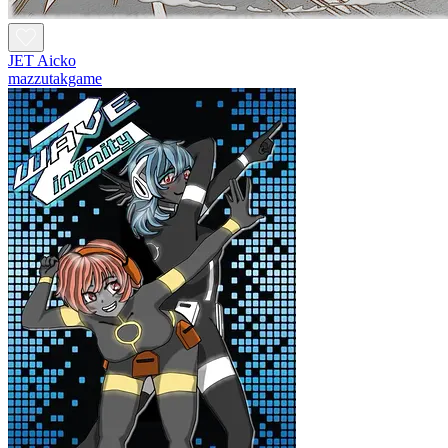
JET Aicko
mazzutakgame