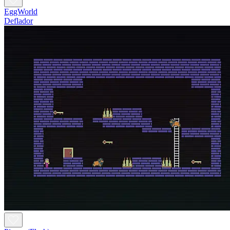
EggWorld
Deflador