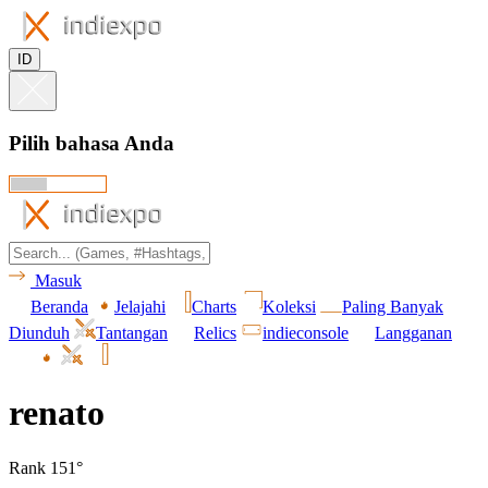
ID
Pilih bahasa Anda
Masuk
Beranda
Jelajahi
Charts
Koleksi
Paling Banyak
Diunduh
Tantangan
Relics
indieconsole
Langganan
renato
Rank 151°