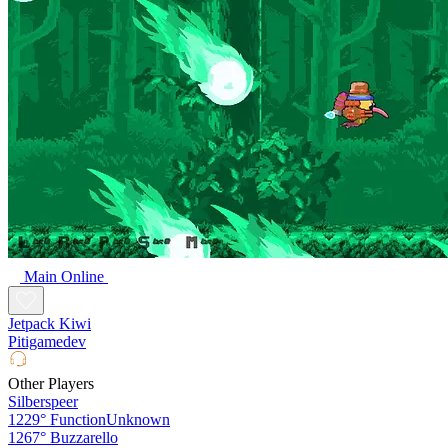
Main Online
Jetpack Kiwi
Pitigamedev
Other Players
Silberspeer
1229°
FunctionUnknown
1267°
Buzzarello