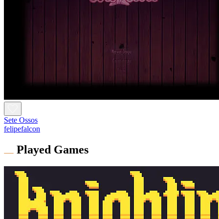
Sete Ossos
felipefalcon
Played Games