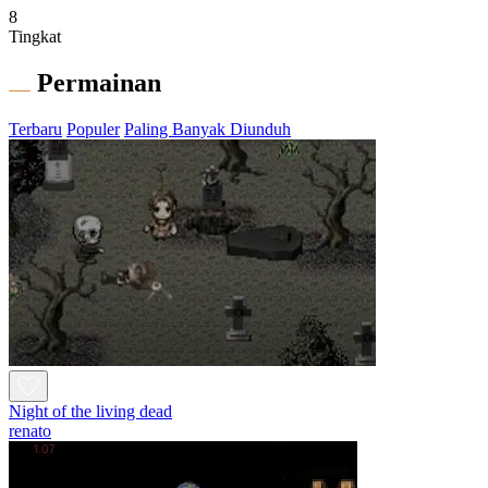
8
Tingkat
Permainan
Terbaru
Populer
Paling Banyak Diunduh
Night of the living dead
renato