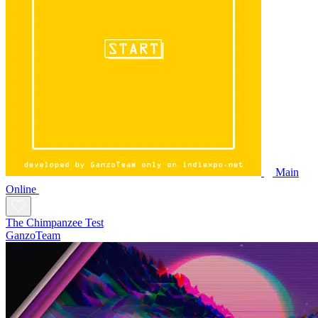
Main
Online
The Chimpanzee Test
GanzoTeam