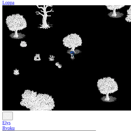
Loppa
Elys
Ryoku