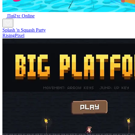
Παίξτε Online
Splash 'n Squash Party
RisingPixel