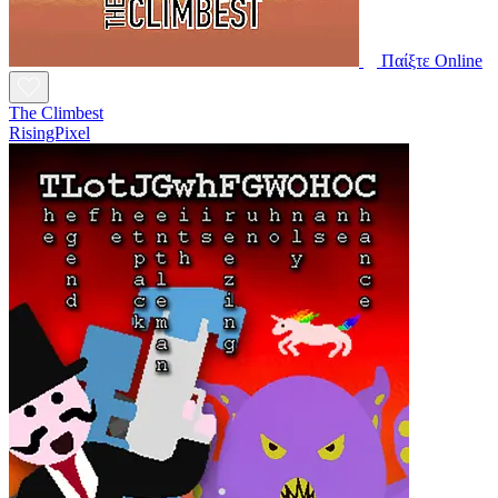
Παίξτε Online
The Climbest
RisingPixel