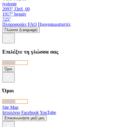
jvolonte
2093°
J3nS_00
1917°
heggiv
725°
Πληροφορίες
FAQ
Προγραμματιστές
Γλώσσα (Language)
Επιλέξτε τη γλώσσα σας
Όροι
Όροι
Site Map
Ιστολόγιο
Facebook
YouTube
Επικοινωνήστε μαζί μας