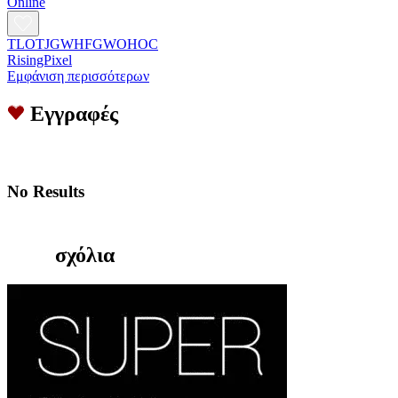
Online
TLOTJGWHFGWOHOC
RisingPixel
Εμφάνιση περισσότερων
Εγγραφές
No Results
σχόλια