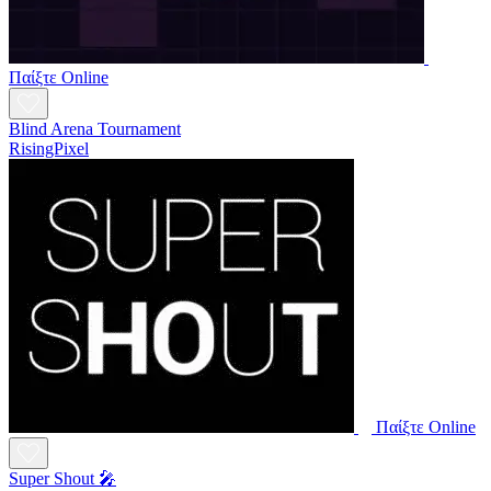
Παίξτε Online
Blind Arena Tournament
RisingPixel
Παίξτε Online
Super Shout 🎤