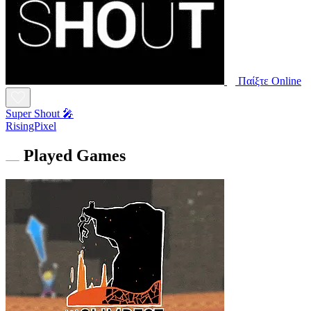
Παίξτε Online
Super Shout 🎤
RisingPixel
Played Games