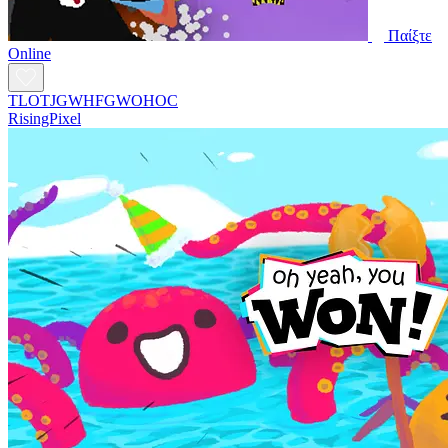
Παίξτε
Online
TLOTJGWHFGWOHOC
RisingPixel