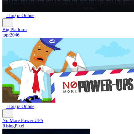
Παίξτε Online
Big Platform
tppr2046
Παίξτε Online
No More Power UPS
RisingPixel