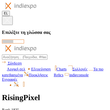
EL
Επιλέξτε τη γλώσσα σας
Σύνδεση
Αρχική σελ
Εξερεύνηση
Charts
Συλλογές
Τα πιο
κατεβασμένα
Προκλήσεις
Relics
indieconsole
Εγγραφές
RisingPixel
Rank 183°