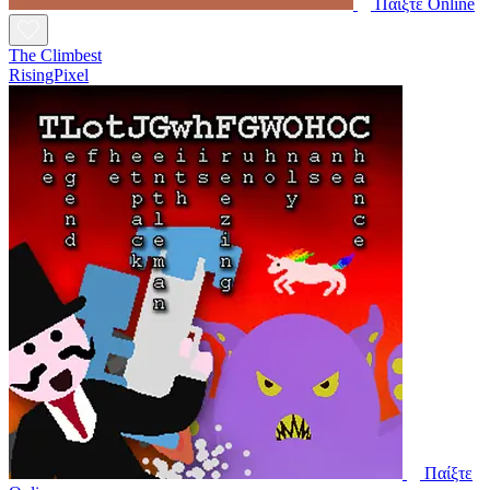
Παίξτε Online
The Climbest
RisingPixel
Παίξτε