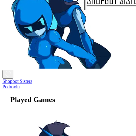
Shopbot Sisters
Pedrovin
Played Games