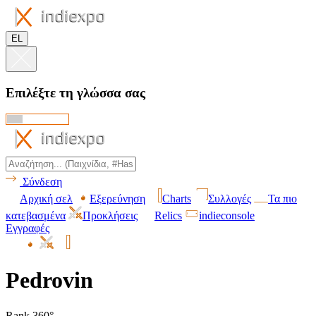
EL
Επιλέξτε τη γλώσσα σας
Σύνδεση
Αρχική σελ
Εξερεύνηση
Charts
Συλλογές
Τα πιο
κατεβασμένα
Προκλήσεις
Relics
indieconsole
Εγγραφές
Pedrovin
Rank 360°