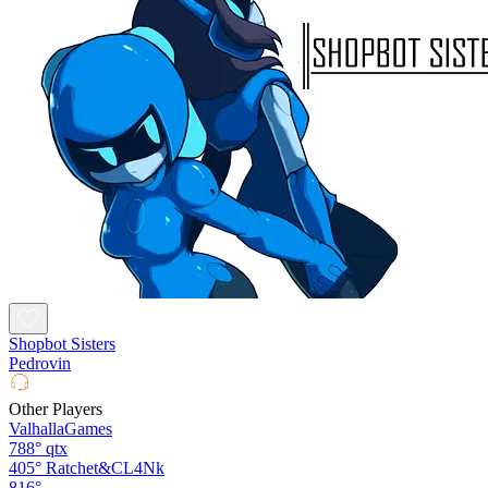
Shopbot Sisters
Pedrovin
Other Players
ValhallaGames
788°
qtx
405°
Ratchet&CL4Nk
816°