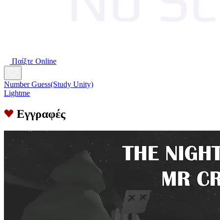
Παίξτε Online
Number Guess(Study Unity)
Lightme
Εγγραφές