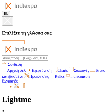
EL
Επιλέξτε τη γλώσσα σας
Σύνδεση
Αρχική σελ
Εξερεύνηση
Charts
Συλλογές
Τα πιο
κατεβασμένα
Προκλήσεις
Relics
indieconsole
Εγγραφές
Lightme
3