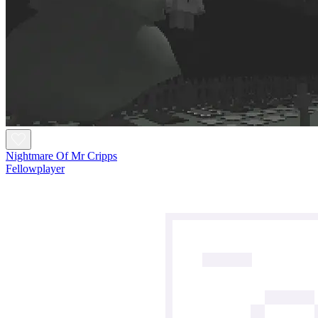
Nightmare Of Mr Cripps
Fellowplayer