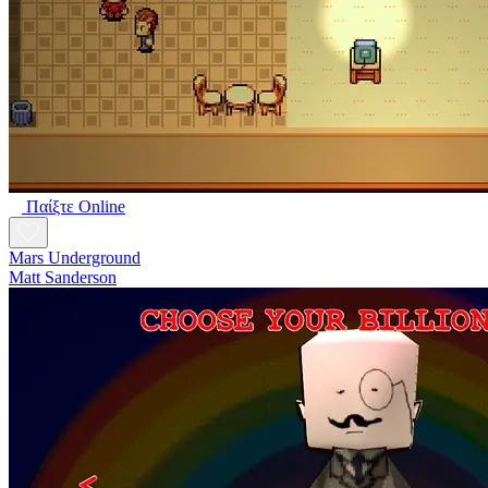
Παίξτε Online
Mars Underground
Matt Sanderson