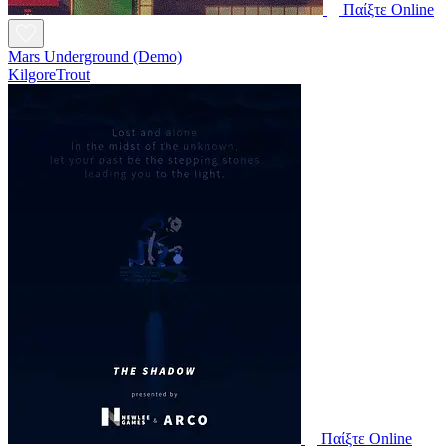
Παίξτε Online
Mars Underground (Demo)
KilgoreTrout
Παίξτε Online