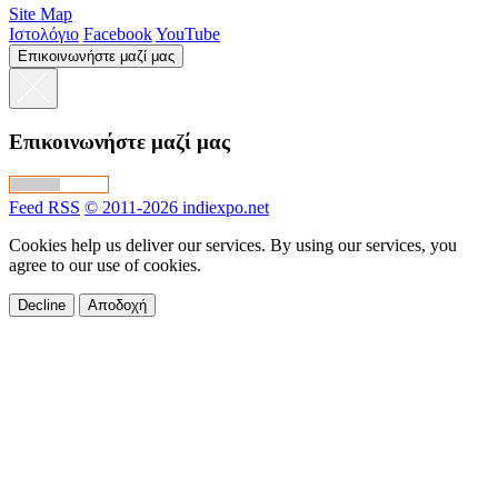
Site Map
Ιστολόγιο
Facebook
YouTube
Επικοινωνήστε μαζί μας
Επικοινωνήστε μαζί μας
Feed RSS
© 2011-2026 indiexpo.net
Cookies help us deliver our services. By using our services, you
agree to our use of cookies.
Decline
Αποδοχή