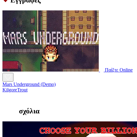
Εγγραφές
Παίξτε Online
Mars Underground (Demo)
KilgoreTrout
σχόλια