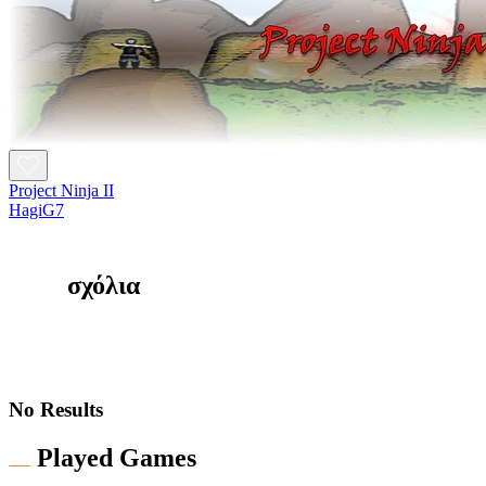
Project Ninja II
HagiG7
σχόλια
No Results
Played Games