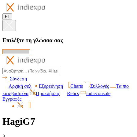
EL
Επιλέξτε τη γλώσσα σας
Σύνδεση
Αρχική σελ
Εξερεύνηση
Charts
Συλλογές
Τα πιο
κατεβασμένα
Προκλήσεις
Relics
indieconsole
Εγγραφές
HagiG7
3