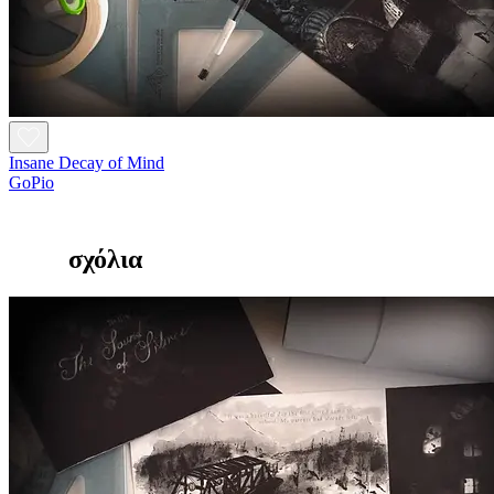
Insane Decay of Mind
GoPio
σχόλια