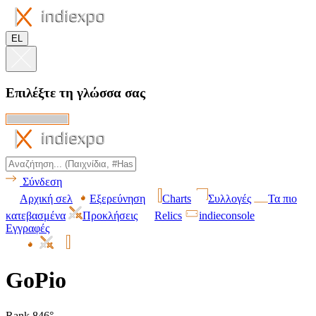
EL
Επιλέξτε τη γλώσσα σας
Σύνδεση
Αρχική σελ
Εξερεύνηση
Charts
Συλλογές
Τα πιο
κατεβασμένα
Προκλήσεις
Relics
indieconsole
Εγγραφές
GoPio
Rank 846°