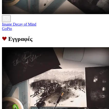
Insane Decay of Mind
GoPio
Εγγραφές