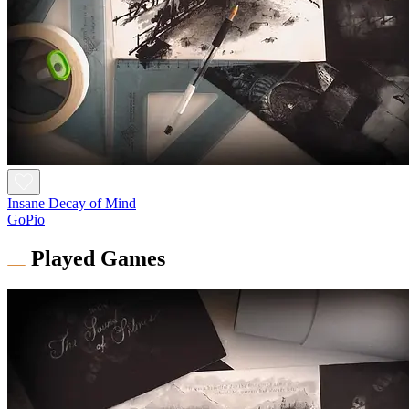
Insane Decay of Mind
GoPio
Played Games