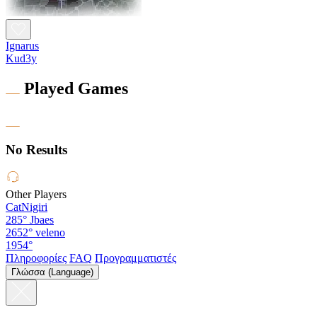
Ignarus
Kud3y
Played Games
No Results
Other Players
CatNigiri
285°
Jbaes
2652°
veleno
1954°
Πληροφορίες
FAQ
Προγραμματιστές
Γλώσσα (Language)