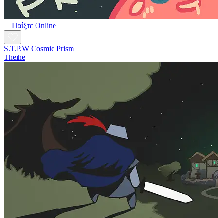
Παίξτε Online
S.T.P.W Cosmic Prism
Theihe