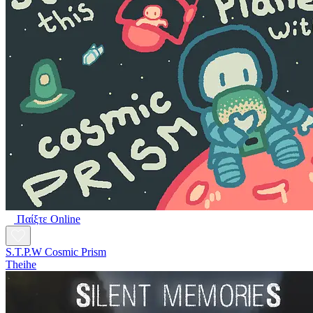
Παίξτε Online
S.T.P.W Cosmic Prism
Theihe