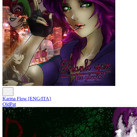
Karma Flow [ENG/ITA]
OldPat