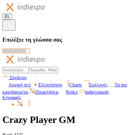
EL
Επιλέξτε τη γλώσσα σας
Σύνδεση
Αρχική σελ
Εξερεύνηση
Charts
Συλλογές
Τα πιο
κατεβασμένα
Προκλήσεις
Relics
indieconsole
Εγγραφές
Crazy Player GM
Rank 333°