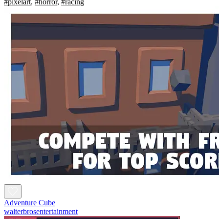
#pixelart
,
#horror
,
#racing
Adventure Cube
walterbrosentertainment