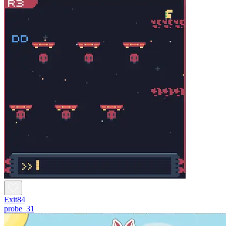
Exit84
probe_31