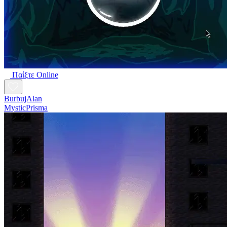
Παίξτε Online
BurbujAlan
MysticPrisma