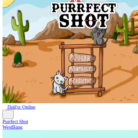
Παίξτε Online
Purrfect Shot
WestBang