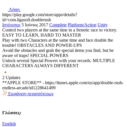
Λήψη
https://play.google.com/store/apps/details?
id=com.ligasoft.doublerush
Ιστότοπος
5 Ιούνιος 2017
Complete
Platform/Action
Unity
Control two players at the same time in a frenetic race to victory.
EASY TO LEARN, HARD TO MASTER
Play with two Characters at the same time and face double the
trouble! OBSTACLES AND POWER-UPS
Avoid the obstacles and grab the special items you find, but be
aware of traps! SPECIAL POWERS
Unlock several Special Powers with your records. MULTIPLE
CHARACTERS ALWAYS DIFFERENT
2 Updates
**APPLE STORE** - https://itunes.apple.com/us/app/double-rush-
endless-arcade/id1228641499
Εμφάνιση περισσότερων
Γλώσσες:
English