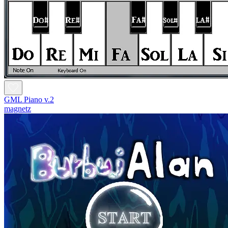
GML Piano v.2
magnetz