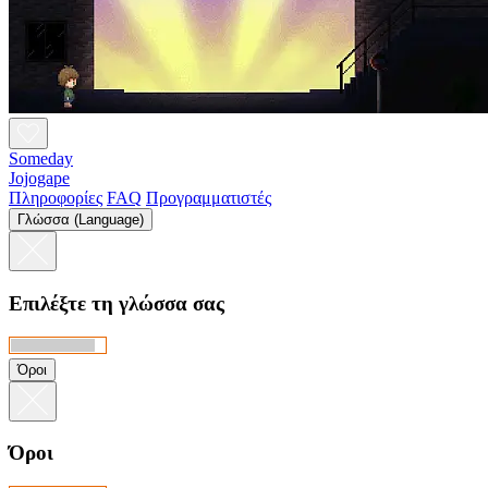
Someday
Jojogape
Πληροφορίες
FAQ
Προγραμματιστές
Γλώσσα (Language)
Επιλέξτε τη γλώσσα σας
Όροι
Όροι