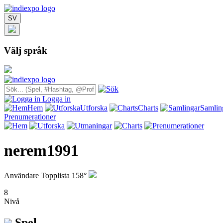
SV
Välj språk
Logga in
Hem
Utforska
Charts
Samlin
Prenumerationer
nerem1991
Användare Topplista 158°
8
Nivå
Spel