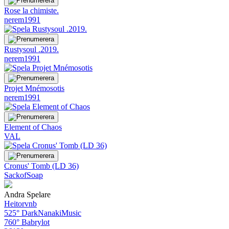
Rose la chimiste.
nerem1991
Rustysoul .2019.
nerem1991
Projet Mnémosotis
nerem1991
Element of Chaos
VAL
Cronus' Tomb (LD 36)
SackofSoap
Andra Spelare
Heitorvnb
525°
DarkNanakiMusic
760°
Babrylot