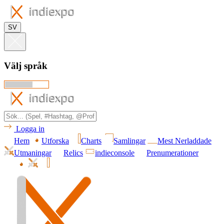
SV
Välj språk
Logga in
Hem
Utforska
Charts
Samlingar
Mest Nerladdade
Utmaningar
Relics
indieconsole
Prenumerationer