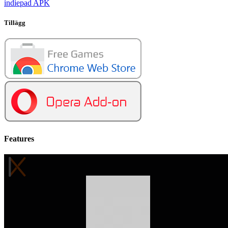
indiepad APK
Tillägg
Features