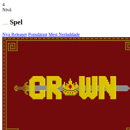
4
Nivå
Spel
Nya Releaser
Populärast
Mest Nerladdade