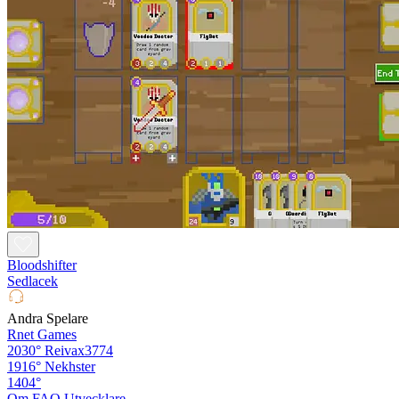
Bloodshifter
Sedlacek
Andra Spelare
Rnet Games
2030°
Reivax3774
1916°
Nekhster
1404°
Om
FAQ
Utvecklare