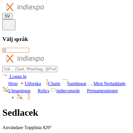
SV
Välj språk
Logga in
Hem
Utforska
Charts
Samlingar
Mest Nerladdade
Utmaningar
Relics
indieconsole
Prenumerationer
Sedlacek
Användare Topplista 829°