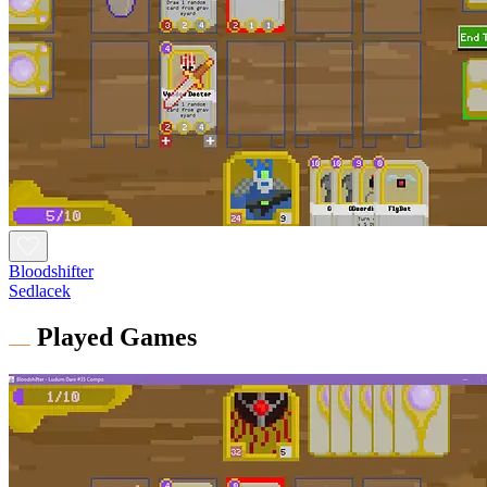
Bloodshifter
Sedlacek
Played Games