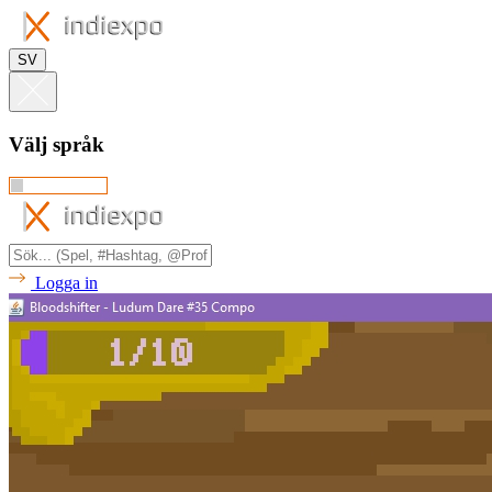
SV
Välj språk
Logga in