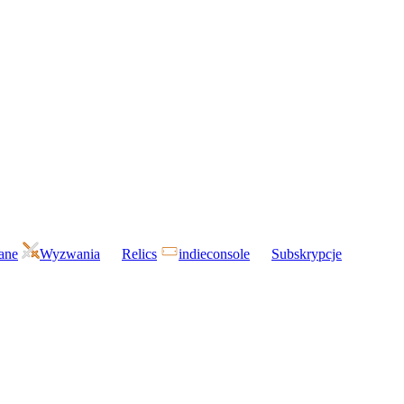
gane
Wyzwania
Relics
indieconsole
Subskrypcje