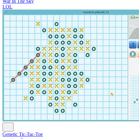
War In The Sky
LOL
Genetic Tic-Tac-Toe