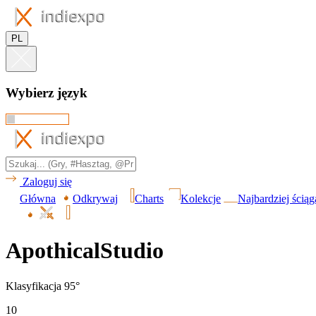
PL
Wybierz język
Zaloguj się
Główna
Odkrywaj
Charts
Kolekcje
Najbardziej ścią
ApothicalStudio
Klasyfikacja 95°
10