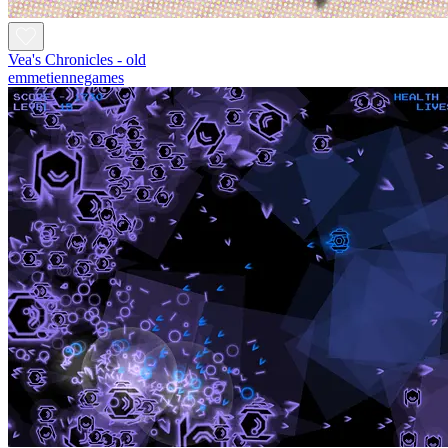
Vea's Chronicles - old
emmetiennegames