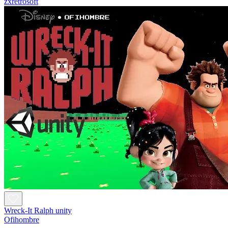
zxretrosoft
Wreck-It Ralph unity
Ofihombre