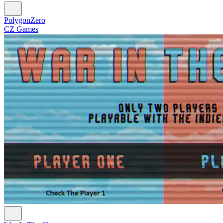
PolygonZero
CZ Games