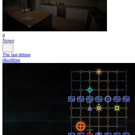
4
Nowe
The last debug
dlsoftfree