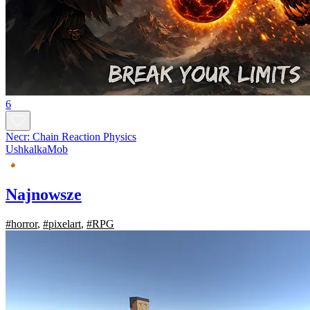
6
Necr: Chain Reaction Physics
UshkalkaMob
Najnowsze
#horror
,
#pixelart
,
#RPG