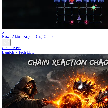
5
Nowe
Aktualizacje
Graj Online
Circuit Keep
Lambda 7 Tech LLC