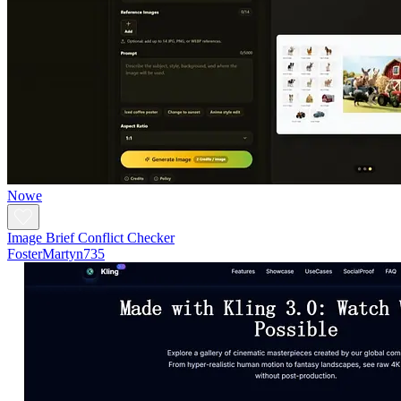
Nowe
Image Brief Conflict Checker
FosterMartyn735