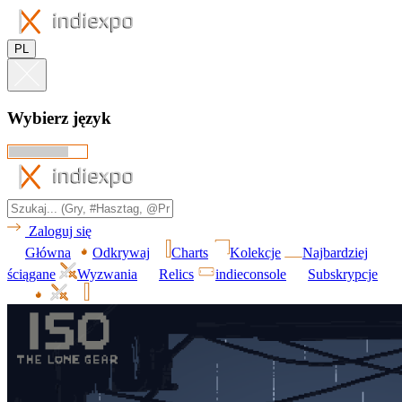
PL
Wybierz język
Zaloguj się
Główna
Odkrywaj
Charts
Kolekcje
Najbardziej
ściągane
Wyzwania
Relics
indieconsole
Subskrypcje