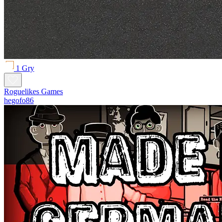
1 Gry
Roguelikes Games
hegofo86