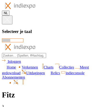
NL
Selecteer je taal
Inloggen
Home
Verkennen
Charts
Collecties
Meest
gedownload
Uitdagingen
Relics
indieconsole
Abonnementen
Fitz
3