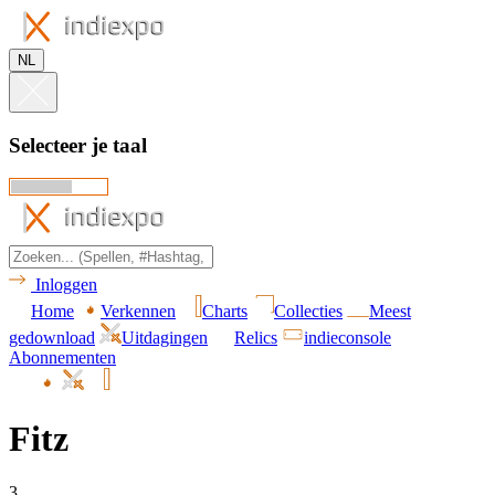
NL
Selecteer je taal
Inloggen
Home
Verkennen
Charts
Collecties
Meest
gedownload
Uitdagingen
Relics
indieconsole
Abonnementen
Fitz
3