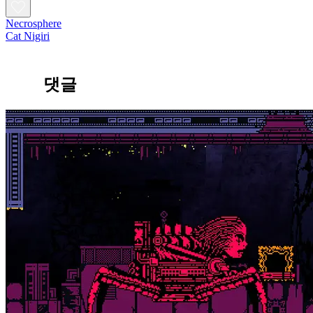
Necrosphere
Cat Nigiri
댓글