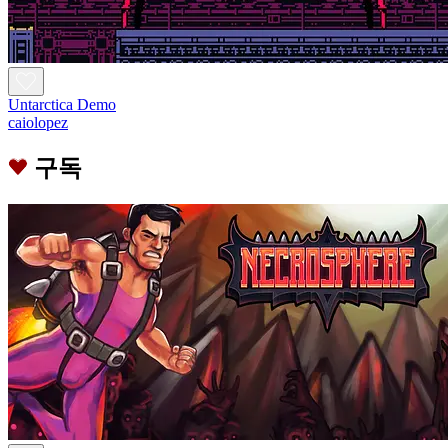
Untarctica Demo
caiolopez
구독