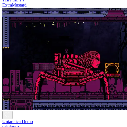
ExtraMustard
Untarctica Demo
caiolopez