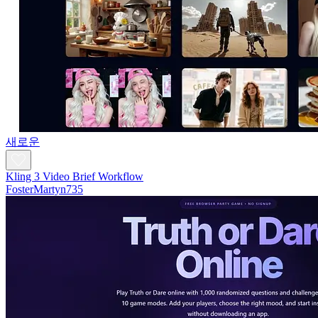
새로운
Kling 3 Video Brief Workflow
FosterMartyn735