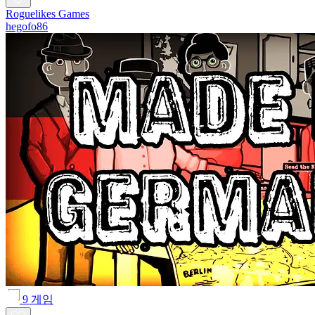
Roguelikes Games
hegofo86
9 게임