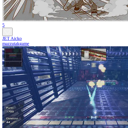
5
JET Aicko
mazzutakgame