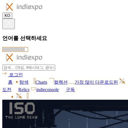
KO
언어를 선택하세요
로그인
홈
탐색
Charts
컬렉션
가장 많이 다운로드된
도전
Relics
indieconsole
구독