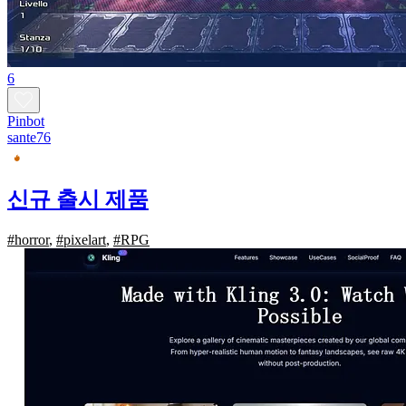
6
Pinbot
sante76
신규 출시 제품
#horror
,
#pixelart
,
#RPG