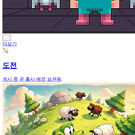
더보기
도전
게시 중
곧 출시 예정
보관됨