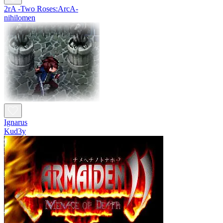
2rA -Two Roses:ArcA-
nihilomen
Ignarus
Kud3y