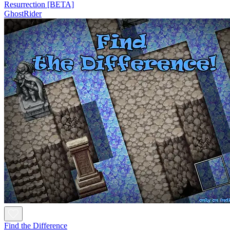
Resurrection [BETA]
GhostRider
Find the Difference