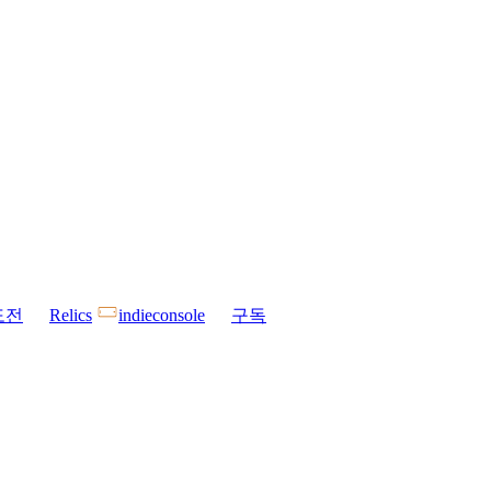
도전
Relics
indieconsole
구독