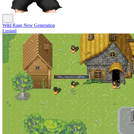
Wild Rage New Generation
Lusianl