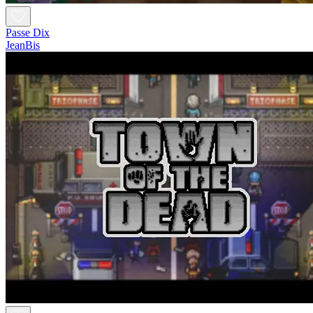
Passe Dix
JeanBis