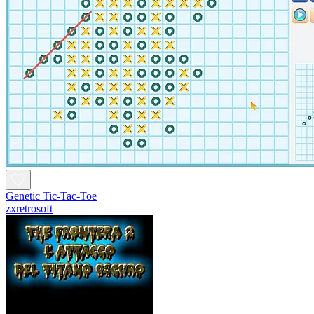
Genetic Tic-Tac-Toe
zxretrosoft