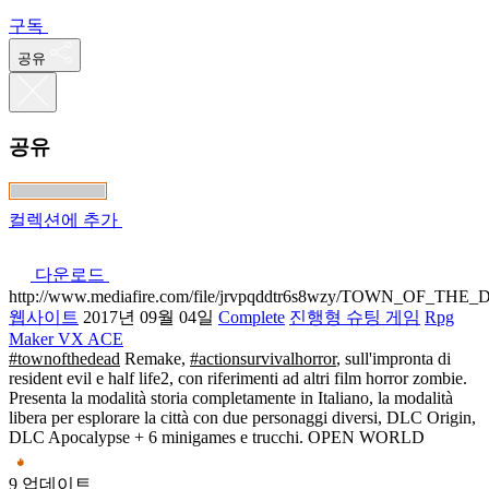
구독
공유
공유
컬렉션에 추가
다운로드
http://www.mediafire.com/file/jrvpqddtr6s8wzy/TOWN_OF_THE
웹사이트
2017년 09월 04일
Complete
진행형 슈팅 게임
Rpg
Maker VX ACE
#townofthedead
Remake,
#actionsurvivalhorror
, sull'impronta di
resident evil e half life2, con riferimenti ad altri film horror zombie.
Presenta la modalità storia completamente in Italiano, la modalità
libera per esplorare la città con due personaggi diversi, DLC Origin,
DLC Apocalypse + 6 minigames e trucchi. OPEN WORLD
9 업데이트