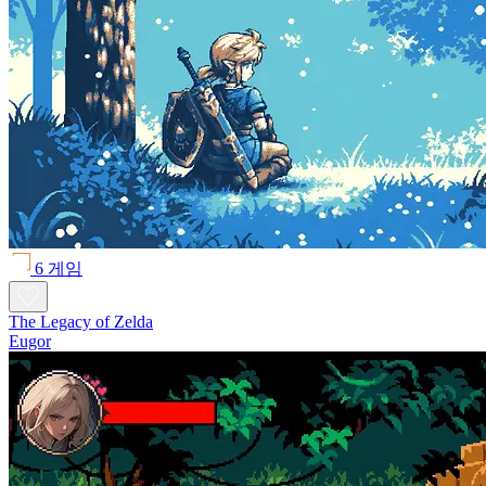
6 게임
The Legacy of Zelda
Eugor