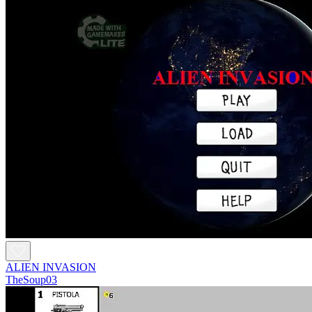
ALIEN INVASION
TheSoup03