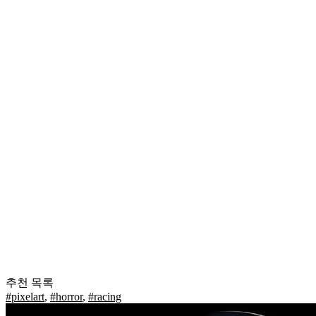
추천 목록
#pixelart
,
#horror
,
#racing