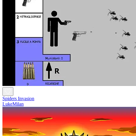
Spiders Invasion
LukeMilan