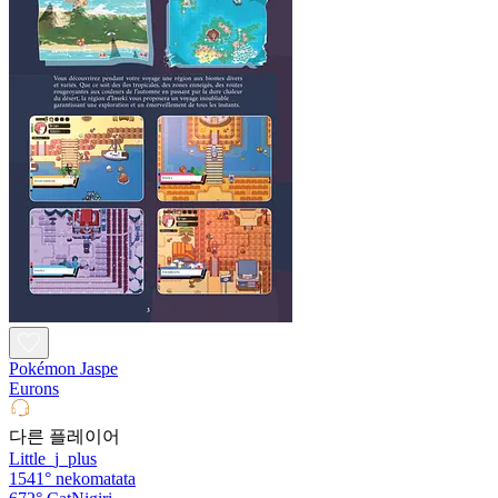
Pokémon Jaspe
Eurons
다른 플레이어
Little_j_plus
1541°
nekomatata