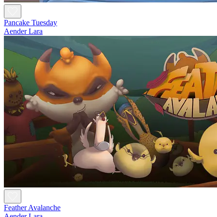
Pancake Tuesday
Aender Lara
Feather Avalanche
Aender Lara