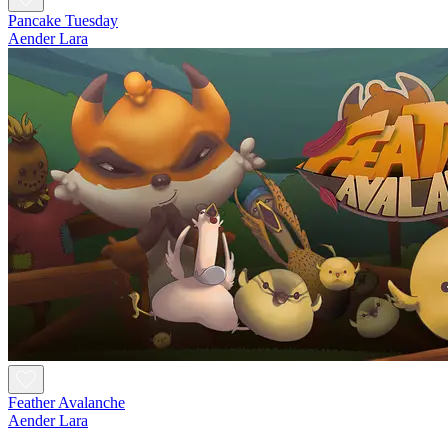
Pancake Tuesday
Aender Lara
Feather Avalanche
Aender Lara