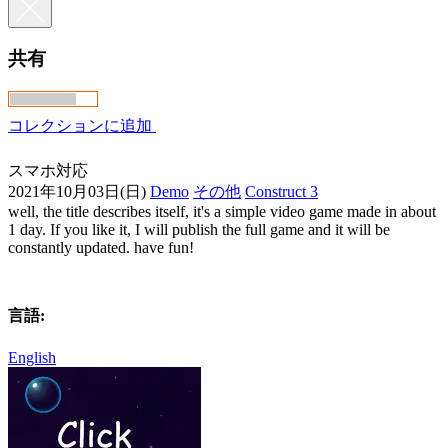
共有
コレクションに追加
スマホ対応
2021年10月03日(日)
Demo
その他
Construct 3
well, the title describes itself, it's a simple video game made in about
1 day. If you like it, I will publish the full game and it will be
constantly updated. have fun!
言語:
English