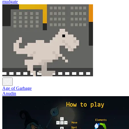
mudgate
Age of Garbage
Anudin