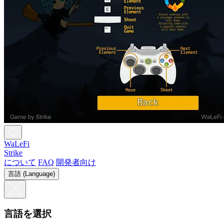
WaLeFi
Strike
について
FAQ
開発者向け
言語 (Language)
言語を選択