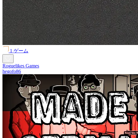
1 ゲーム
Roguelikes Games
hegofo86