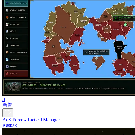
3
新着
AoS Force - Tactical Manager
Kasbak