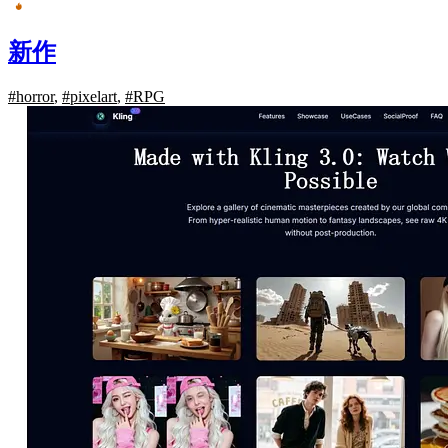
新作
#horror
,
#pixelart
,
#RPG