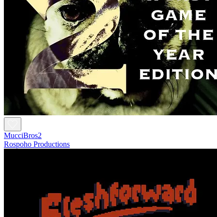
MucciBros2
Rospoho Productions