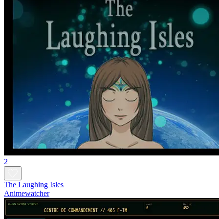
2
The Laughing Isles
Animewatcher