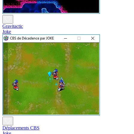
Gravitactic
Joke
Déplacements CBS
Joke