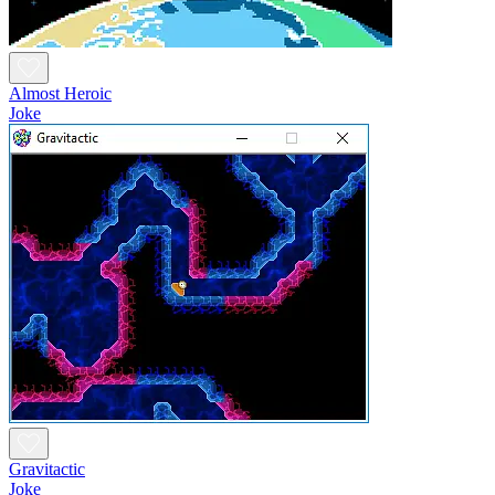
Almost Heroic
Joke
Gravitactic
Joke