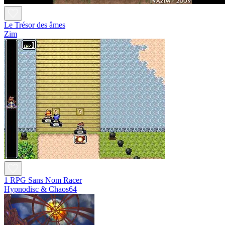
Le Trésor des âmes
Zim
1 RPG Sans Nom Racer
Hypnodisc & Chaos64